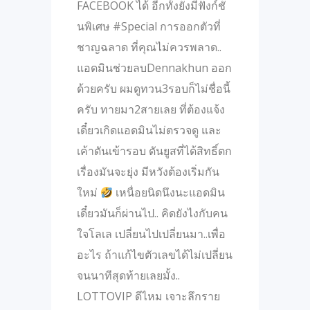
FACEBOOK ได้ อีกทั้งยังมีฟังก์ชั่
นพิเศษ #Special การออกตัวที่
ชาญฉลาด ที่คุณไม่ควรพลาด..
แอดมินช่วยลบDennakhun ออก
ด้วยครับ ผมดูทวน3รอบก็ไม่ชื่อนี้
ครับ ทายมา2สายเลย ที่ต้องแจ้ง
เดี๋ยวเกิดแอดมินไม่ตรวจดู และ
เค้าดันเข้ารอบ ดันยูสที่ได้สิทธิ์ตก
เรื่องมันจะยุ่ง มีหวังต้องเริ่มกัน
ใหม่
เหนื่อยนิดนึงนะแอดมิน
เดี๋ยวมันก็ผ่านไป.. คิดยังไงกับคน
ใจโลเล เปลี่ยนไปเปลี่ยนมา..เพื่อ
อะไร ถ้าแก้ไขตัวเลขได้ไม่เปลี่ยน
จนนาทีสุดท้ายเลยมั้ง..
LOTTOVIP ดีไหม เจาะลึกราย